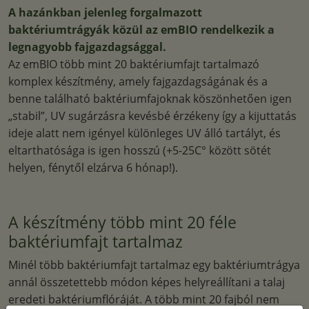
A hazánkban jelenleg forgalmazott
baktériumtrágyák közül az emBIO rendelkezik a
legnagyobb fajgazdagsággal.
Az emBIO több mint 20 baktériumfajt tartalmazó
komplex készítmény, amely fajgazdagságának és a
benne található baktériumfajoknak köszönhetően igen
„stabil”, UV sugárzásra kevésbé érzékeny így a kijuttatás
ideje alatt nem igényel különleges UV álló tartályt, és
eltarthatósága is igen hosszú (+5-25C° között sötét
helyen, fénytől elzárva 6 hónap!).
A készítmény több mint 20 féle
baktériumfajt tartalmaz
Minél több baktériumfajt tartalmaz egy baktériumtrágya
annál összetettebb módon képes helyreállítani a talaj
eredeti baktériumflóráját. A több mint 20 fajból nem