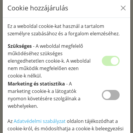
feltétlenül jut mind egyformán szerephez, sőt meglehet,
Cookie hozzájárulás
hogy bizonyos fajokra egyáltalán nem lesz szükség az
adott talajon mivel nem kedvezőek számára a
körülmények az adott talajtípuson így nem tudnak kellő
Ez a weboldal cookie-kat használ a tartalom
hatást kifejteni vagy éppenséggel teljesen el is tűnnek a
személyre szabásához és a forgalom elemzéséhez.
talajból. Ez azonban nem okoz problémát mivel a
Szükséges
- A weboldal megfelelő
fajgazdagság következtében minden talajtípuson
működéséhez szükséges
maradnak olyan baktériumfajok, amelyek az adott
elengedhetetlen cookie-k. A weboldal
talajon
hatékonyan végzik el a talaj eredeti
nem működik megfelelően ezen
mikroflórájának helyreállítását és megfelelően
cookie-k nélkül.
serkentik a talajéletet, így rendszeres alkalmazás
Marketing és statisztika
- A
esetén tápanyagokban gazdagabb és jobb szerkezetű
marketing cookie-k a látogatók
lesz az emBIO-val kezelt talaj.
Ezen túl a nagyobb
nyomon követésére szolgálnak a
fajszám másik fontos szerepe, hogy ebben a komplex
webhelyeken.
készítményben vannak olyan baktériumfajok is,
amelyeknek az elsődleges szerepe nem közvetlenül a
Az
Adatvédelmi szabályzat
oldalon tájékozódhat a
talajélet élénkítése, hanem az, hogy a többi -a
cookie-król, és módosíthatja a cookie-k beleegyezési
készítményben meglévő- baktérium számára kedvező