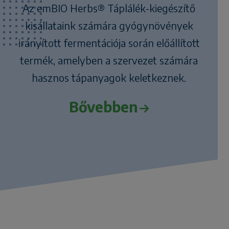
Az emBIO Herbs® Táplálék-kiegészítő
kisállataink számára gyógynövények
irányított fermentációja során előállított
termék, amelyben a szervezet számára
hasznos tápanyagok keletkeznek.
Bővebben