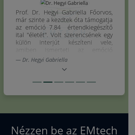
Prof. Dr. Hegyi Gabriella Főorvos,
már szinte a kezdtek óta támogatja
az emóció 7.84 értendkiegészítő
ital "életét". Volt szerencsének egy
külön interjút készíteni vele,
amiben ismerteti az emóció
hatásait, illetve, hogy milyen
Dr. Hegyi Gabriella
probléma esetén alkalmazza/
ajánlja.
Doktornő jelmondata: Ne éveket
adjunk az életnek, hanem életet az
éveknek!
Szakmai háttere:
Dr. Hegyi
Gabriella MD. PhD. (Belgyógyász
szakorvos, Foglalkozás-
egészségügyi szakorvos,
Nézzen be az EMtech
Családorvos, Hagyományos Kínai