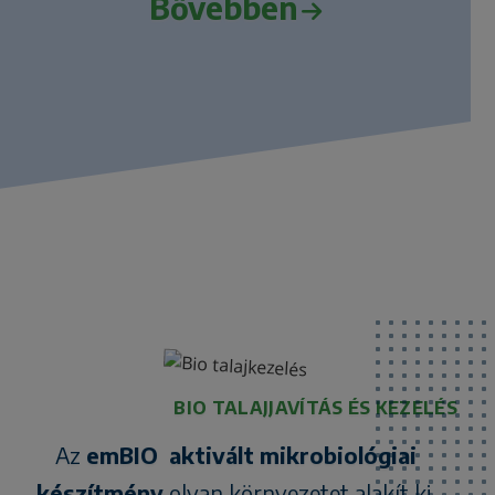
Bővebben
BIO TALAJJAVÍTÁS ÉS KEZELÉS
Az
emBIO aktivált mikrobiológiai
készítmény
olyan környezetet alakít ki,