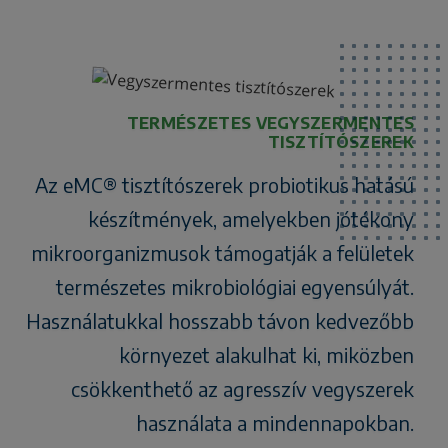
TERMÉSZETES VEGYSZERMENTES
TISZTÍTÓSZEREK
Az eMC® tisztítószerek probiotikus hatású
készítmények, amelyekben jótékony
mikroorganizmusok támogatják a felületek
természetes mikrobiológiai egyensúlyát.
Használatukkal hosszabb távon kedvezőbb
környezet alakulhat ki, miközben
csökkenthető az agresszív vegyszerek
használata a mindennapokban.