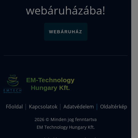
Orvoslás, Neurálterápia, Biofizikai
webáruházába!
orvosi ismeretek)
WEBÁRUHÁZ
EM-Technology
Hungary Kft.
Főoldal
Kapcsolatok
Adatvédelem
Oldaltérkép
2026 © Minden jog fenntartva
EM Technology Hungary Kft.