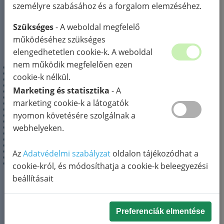
személyre szabásához és a forgalom elemzéséhez.
Szükséges
- A weboldal megfelelő
működéséhez szükséges
elengedhetetlen cookie-k. A weboldal
nem működik megfelelően ezen
cookie-k nélkül.
Marketing és statisztika
- A
marketing cookie-k a látogatók
TAVAK ISZAPTALANÍTÁSA
nyomon követésére szolgálnak a
A víz természetes egyensúlyának
webhelyeken.
megőrzésében a leghatékonyabb segítséget
Az
Adatvédelmi szabályzat
oldalon tájékozódhat a
maga a természet nyújtja. Az EM-
cookie-król, és módosíthatja a cookie-k beleegyezési
technológia a jótékony mikroorganizmusok
beállításait
erejére építve támogatja a vízi környezet
biológiai folyamatait, hozzájárulva a tisztább,
Preferenciák elmentése