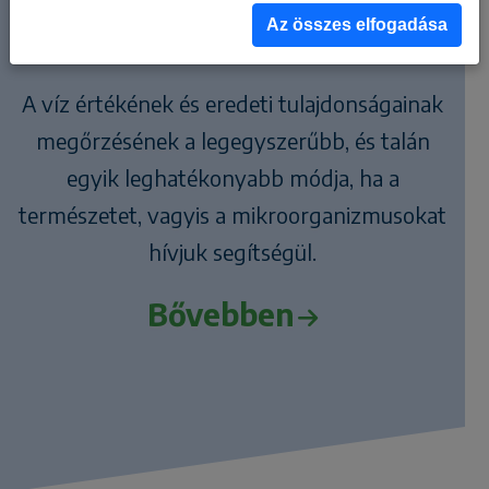
egészségesebb és élőbb vizek
Az összes elfogadása
kialakulásához.
A víz értékének és eredeti tulajdonságainak
megőrzésének a legegyszerűbb, és talán
egyik leghatékonyabb módja, ha a
természetet, vagyis a mikroorganizmusokat
hívjuk segítségül.
Bővebben