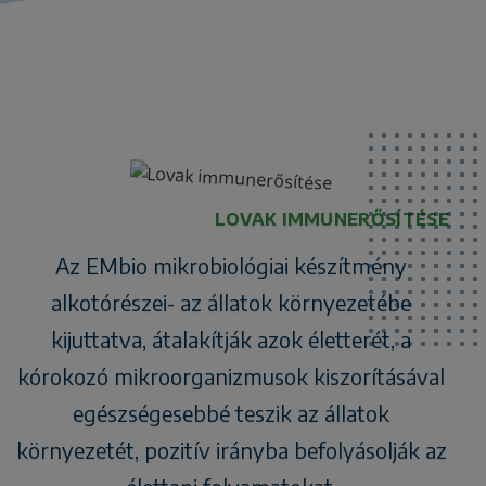
LOVAK IMMUNERŐSÍTÉSE
Az EMbio mikrobiológiai készítmény
alkotórészei- az állatok környezetébe
kijuttatva, átalakítják azok életterét, a
kórokozó mikroorganizmusok kiszorításával
egészségesebbé teszik az állatok
környezetét, pozitív irányba befolyásolják az