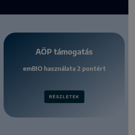
AÖP támogatás
emBIO használata 2 pontért
RÉSZLETEK