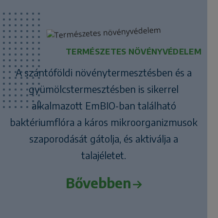
TERMÉSZETES NÖVÉNYVÉDELEM
A szántóföldi növénytermesztésben és a
gyümölcstermesztésben is sikerrel
alkalmazott EmBIO-ban található
baktériumflóra a káros mikroorganizmusok
szaporodását gátolja, és aktiválja a
talajéletet.
Bővebben