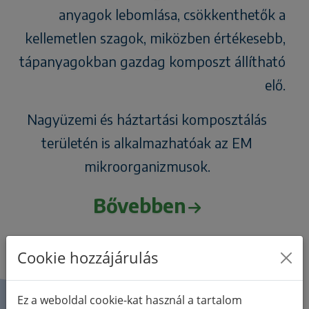
anyagok lebomlása, csökkenthetők a
kellemetlen szagok, miközben értékesebb,
tápanyagokban gazdag komposzt állítható
elő.
Nagyüzemi és háztartási komposztálás
területén is alkalmazhatóak az EM
mikroorganizmusok.
Bővebben
Cookie hozzájárulás
Ez a weboldal cookie-kat használ a tartalom